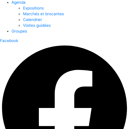
Agenda
Expositions
Marchés et brocantes
Calendrier
Visites guidées
Groupes
Facebook